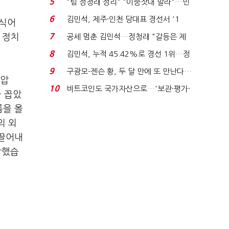
5
"팀 정청래 정리" "이중잣대 말라"…민
주 최고위원 계파 다...
6
김민석, 제주·인천 당대표 경선서 '1
수식어
위'(1보)...
7
공세 멈춘 김민석…정청래 "갈등은 제
 정치
가 수습"
8
김민석, 누적 45.42%로 경선 1위…정
청래와 격차 0.86%p(...
9
구광모-젠슨 황, 두 달 만에 또 만난다…
‘압
로봇·AI 등 논...
10
비트코인도 국가자산으로…'보관·평가·
을 꼽았
처분' 기준은 ...
름을 올
의 외
이끌어내
락했습