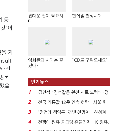
집다운 집이 필요하
편의점 전성시대
법 등
다
 것”이
등을 자
영화관의 시대는 끝
"CD로 구워오세요"
ult
났다?
체·전
민방문
인기뉴스
피했습
1
김민석 "경선갈등 완전 제로 노력"…정
청래 "반명 공세 사...
2
전국 기름값 12주 연속 하락…서울 휘
발윳값 1909원...
3
'정청래 책임론' 꺼낸 친명계…친청계
는 추가투표 때리기...
4
전쟁에 원유 공급망 흔들리자…K-정유,
에너지안보 핵심...