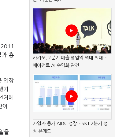
2011
성과 홍
카카오, 2분기 매출·영업익 역대 최대…
에이전트 AI 수익화 관건
운 입장
됐기
궐선거에
판이
가입자 증가·AIDC 성장…SKT 2분기 성
장 본궤도
“일을