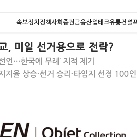
속보
정치
정책
사회
증권
금융
산업
테크
유통
건설
교, 미일 선거용으로 전락?
선언…한국에 무례’ 지적 제기
지지율 상승·선거 승리·타임지 선정 100인