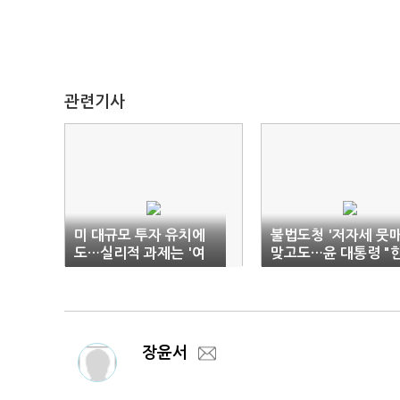
관련기사
미 대규모 투자 유치에
불법도청 '저자세 뭇매
도…실리적 과제는 '여
맞고도…윤 대통령 "
전'
미동맹 신뢰 못 흔들어
장윤서