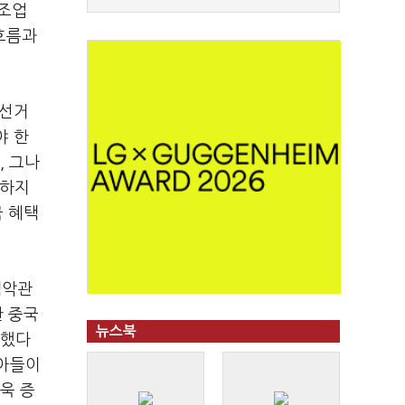
제조업
흐름과
 선거
야 한
, 그나
 하지
금 혜택
백악관
한 중국
뉴스북
 했다
받아들이
욱 증