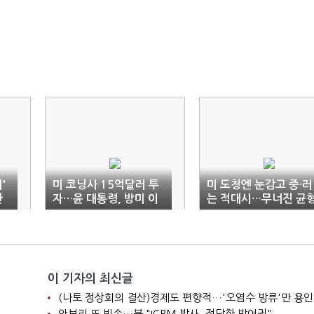
'
미 코닝사 15억달러 투
미 도청엔 눈감고 중·러
한
자…윤 대통령, 방미 이
는 적대시…무너진 균
"
틀간 59억달러 성과(종
외교
합)
이 기자의 최신글
(나토 정상회의 결산)경제도 편향적…'오염수 방류'만 용인
안보리 또 빈손…북 "ICBM 발사, 정당한 방어권"