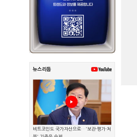
뉴스리듬
비트코인도 국가자산으로…'보관·평가·처
분' 기준은 숙제