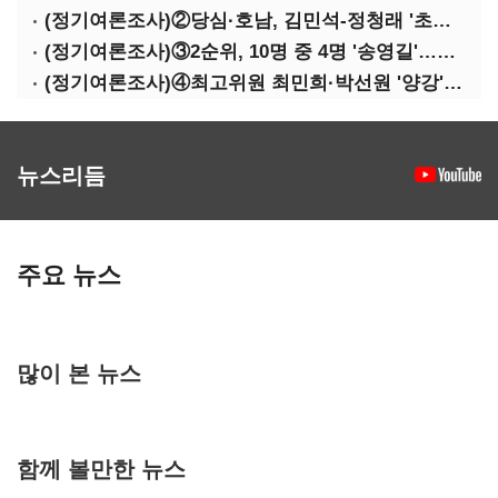
(정기여론조사)②당심·호남, 김민석-정청래 '초접전'
(정기여론조사)③2순위, 10명 중 4명 '송영길'…정청래 '한 자릿수'
(정기여론조사)④최고위원 최민희·박선원 '양강'…서미화·이성윤·임미애 뒤이어
뉴스리듬
주요 뉴스
많이 본 뉴스
함께 볼만한 뉴스