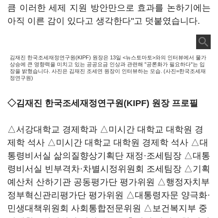
큼 이러한 세제 지원 방안만으로 효과를 논하기에는
아직 이른 감이 있다고 생각한다"고 덧붙였습니다.
김재진 한국조세재정연구원(KIPF) 원장은 13일 <뉴스토마토>와의 인터뷰에서 물가
상승에 큰 영향력을 미치고 있는 공공요금 인상과 관련해 "공론화가 필요하다"는 입
장을 밝혔습니다. 사진은 김재진 조세연 원장이 인터뷰하는 모습. (사진=한국조세재
정연구원)
◇김재진 한국조세재정연구원(KIPF) 원장 프로필
△서강대학교 경제학과 △미시간 대학교 대학원 경
제학 석사 △미시간 대학교 대학원 경제학 석사 △대
통령비서실 삶의질향상기획단 재정·조세팀장 △대통
령비서실 빈부격차·차별시정위원회 조세팀장 △기획
예산처 산하기관 공동평가단 평가위원 △행정자치부
정부혁신관리평가단 평가위원 △대통령자문 양극화·
민생대책위원회 사회통합전문위원 △보건복지부 중