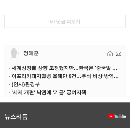
0/0
댓글 더보기
정해훈
세계성장률 상향 조정했지만…한국은 '중국발 살얼음판'
아프리카돼지열병 올해만 9건…추석 비상 방역에 '총력'
(인사)환경부
'세제 개편' 낙관에 '기금' 궁여지책
뉴스리듬