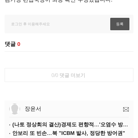
댓글
0
0/0
댓글 더보기
장윤서
(나토 정상회의 결산)경제도 편향적…'오염수 방류'만 용인
안보리 또 빈손…북 "ICBM 발사, 정당한 방어권"