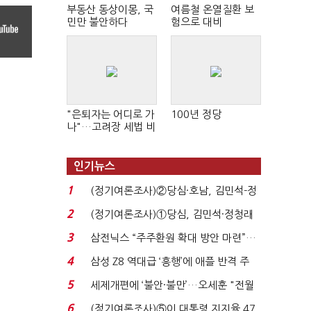
부동산 동상이몽, 국
여름철 온열질환 보
민만 불안하다
험으로 대비
"은퇴자는 어디로 가
100년 정당
나"…고려장 세법 비
판 확산
인기뉴스
1
(정기여론조사)②당심·호남, 김민석-정
청래 '초접전'...
2
(정기여론조사)①당심, 김민석·정청래
'초접전'…대통령 ...
3
삼전닉스 “주주환원 확대 방안 마련”…
로이터에 성명...
4
삼성 Z8 역대급 ‘흥행’에 애플 반격 주
목…9월 ‘폴...
5
세제개편에 ‘불안·불만’…오세훈 "전월
세 구하기 더 ...
6
(정기여론조사)⑤이 대통령 지지율 47.