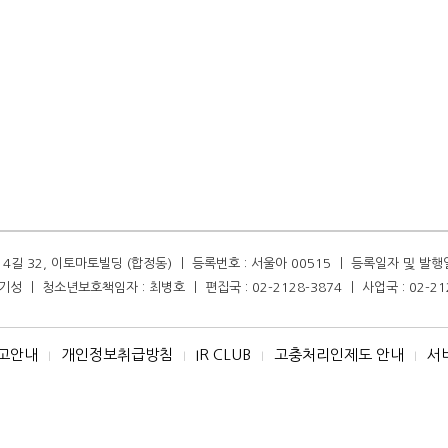
길 32, 이토마토빌딩 (합정동) ㅣ 등록번호 : 서울아 00515 ㅣ 등록일자 및 발행일자 :
성 ㅣ 청소년보호책임자 : 최병호 ㅣ 편집국 : 02-2128-3874 ㅣ 사업국 : 02-21
고안내
개인정보취급방침
IR CLUB
고충처리인제도 안내
서
I
I
I
I