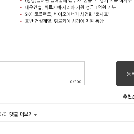
(영상)늘어난 급매물에 갭투자 '꿈틀'…"장기 지속 미지수"
대우건설, 튀르키예·시리아 지원 성금 1억원 기부
SK에코플랜트, 바이오에너지 사업화 '출사표'
호반 건설계열, 튀르키예·시리아 지원 동참
0
/
300
추천
0/0
댓글 더보기