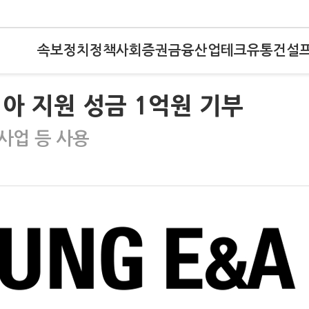
속보
정치
정책
사회
증권
금융
산업
테크
유통
건설
아 지원 성금 1억원 기부
사업 등 사용