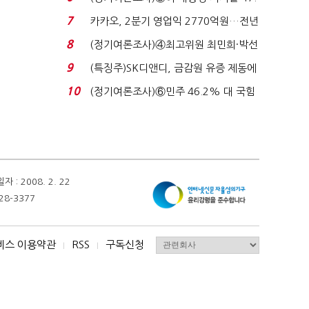
7%…일주일 만에 ...
7
카카오, 2분기 영업익 2770억원…전년
비 36% 증가...
8
(정기여론조사)④최고위원 최민희·박선
원 '양강'…서미...
9
(특징주)SK디앤디, 금감원 유증 제동에
장 초반 상한가...
10
(정기여론조사)⑥민주 46.2% 대 국힘
31.0%…오차범위 밖 ...
 2008. 2. 22
28-3377
비스 이용약관
RSS
구독신청
I
I