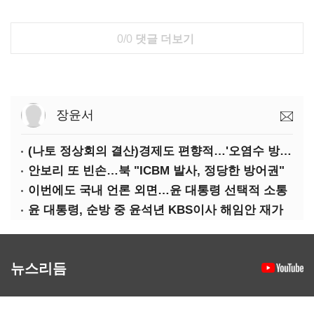
0/0
댓글 더보기
장윤서
(나토 정상회의 결산)경제도 편향적…'오염수 방류'만 용인
안보리 또 빈손…북 "ICBM 발사, 정당한 방어권"
이번에도 국내 언론 외면…윤 대통령 선택적 소통
윤 대통령, 순방 중 윤석년 KBS이사 해임안 재가
뉴스리듬