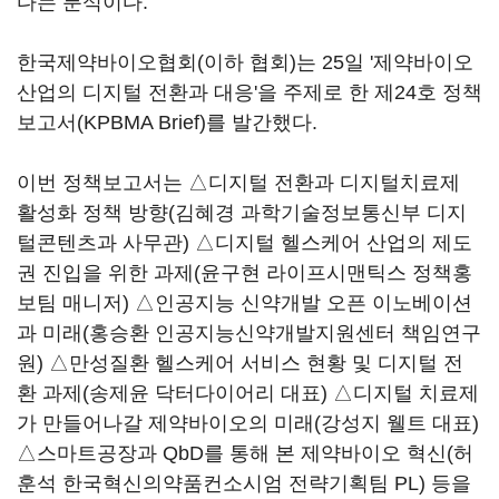
다는 분석이다.
한국제약바이오협회(이하 협회)는 25일 '제약바이오
산업의 디지털 전환과 대응'을 주제로 한 제24호 정책
보고서(KPBMA Brief)를 발간했다.
이번 정책보고서는 △디지털 전환과 디지털치료제
활성화 정책 방향(김혜경 과학기술정보통신부 디지
털콘텐츠과 사무관) △디지털 헬스케어 산업의 제도
권 진입을 위한 과제(윤구현 라이프시맨틱스 정책홍
보팀 매니저) △인공지능 신약개발 오픈 이노베이션
과 미래(홍승환 인공지능신약개발지원센터 책임연구
원) △만성질환 헬스케어 서비스 현황 및 디지털 전
환 과제(송제윤 닥터다이어리 대표) △디지털 치료제
가 만들어나갈 제약바이오의 미래(강성지 웰트 대표)
△스마트공장과 QbD를 통해 본 제약바이오 혁신(허
훈석 한국혁신의약품컨소시엄 전략기획팀 PL) 등을