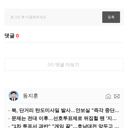
댓글
0
0/0
댓글 더보기
동지훈
북, 단거리 탄도미사일 발사…안보실 "즉각 중단 촉구"
문제는 전대 이후…선호투표제로 뒤집힐 땐 '지지층 불복'
"1차 투표서 과반" "게임 끝"…호남대전 앞두고 '충돌'