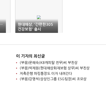
…
현대해상, '간편한305
건강보험' 출시
이 기자의 최신글
(부음)문혜숙(KB캐피탈 전무)씨 부친상
(부음)박제원(현대해상화재보험 상무)씨 부친상
저축은행 파킹통장도 이자 내려간다
(부음)강명석(상상인그룹 ESG팀장)씨 조모상