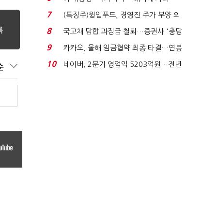
적극적 조사로 진...
7
(특징주)윙입푸드, 경영진 주가 부양 의
지에 상한가...
8
국고채 담합 과징금 철퇴…증권사 '충당
금 폭탄' 우려...
9
카카오, 올해 임금협약 최종 타결…연봉
6.3% 인상·격려...
10
네이버, 2분기 영업익 5203억원…전년
순
비 0.2% 감소...