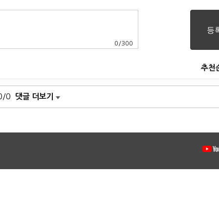
0
/
300
추천
0/0
댓글 더보기