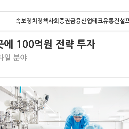
속보
정치
정책
사회
증권
금융
산업
테크
유통
건설
곳에 100억원 전략 투자
타일 분야