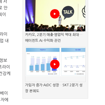
제 서
로 안
획이
 라이
카카오, 2분기 매출·영업익 역대 최대…
업 내
에이전트 AI 수익화 관건
 정보
펫프라이
 건강케
가입자 증가·AIDC 성장…SKT 2분기 성
장 본궤도
'베이
투자에