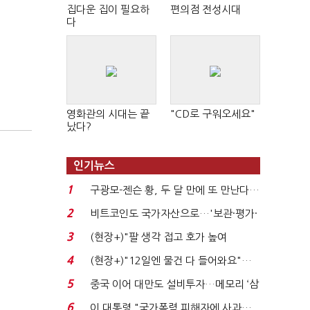
집다운 집이 필요하
편의점 전성시대
다
영화관의 시대는 끝
"CD로 구워오세요"
났다?
인기뉴스
1
구광모-젠슨 황, 두 달 만에 또 만난다…
로봇·AI 등 논...
2
비트코인도 국가자산으로…'보관·평가·
처분' 기준은 ...
3
(현장+)"팔 생각 접고 호가 높여
요"…'덜 똘똘한 한 채' 20...
4
(현장+)"12일엔 물건 다 들어와요"…
빈 매대 채우며 문 연 ...
5
중국 이어 대만도 설비투자…메모리 ‘삼
국전쟁’
6
이 대통령 "국가폭력 피해자에 사과…