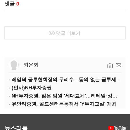
댓글
0
0/0
댓글 더보기
최은화
레임덕 금투협회장의 무리수…동의 없는 금투세 유예 성명문
(인사)NH투자증권
NH투자증권, 젊은 임원 '세대교체'…리테일·성장사업 강화
유안타증권, 골드센터목동점서 'Y투자교실' 개최
뉴스리듬