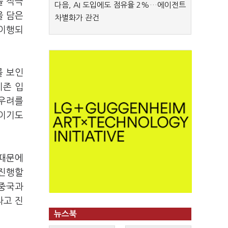
를 적극
다음, AI 도입에도 점유율 2%…에이전트
을 담은
차별화가 관건
 이행되
를 보인
기존 입
 우려를
붙이기도
 때문에
 진행할
 중국과
라고 진
뉴스북