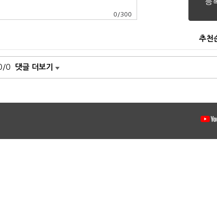
0
/
300
추천
0/0
댓글 더보기