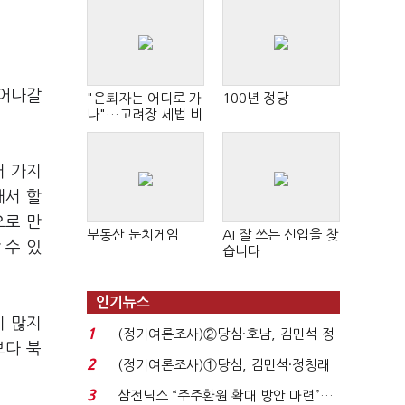
이어나갈
"은퇴자는 어디로 가
100년 정당
나"…고려장 세법 비
판 확산
러 가지
해서 할
으로 만
부동산 눈치게임
AI 잘 쓰는 신입을 찾
 수 있
습니다
인기뉴스
이 많지
1
(정기여론조사)②당심·호남, 김민석-정
보다 북
청래 '초접전'...
2
(정기여론조사)①당심, 김민석·정청래
'초접전'…대통령 ...
3
삼전닉스 “주주환원 확대 방안 마련”…