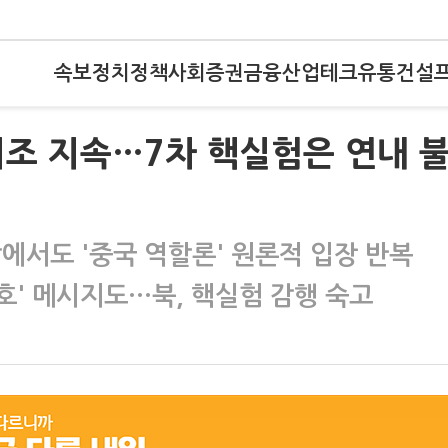
속보
정치
정책
사회
증권
금융
산업
테크
유통
건설
 기조 지속…7차 핵실험은 연내 
에서도 '중국 역할론' 원론적 입장 반복
수호' 메시지도…북, 핵실험 감행 숙고