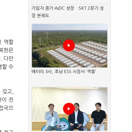
가입자 증가·AIDC 성장…SKT 2분기 성
장 본궤도
국 역할
 북한은
. 다만
행할 수
배터리 3사, 호남 ESS 시장서 ‘격돌’
 갖고,
한이 전
인접국으