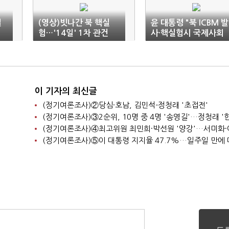
일
(영상)빗나간 북 핵실
윤 대통령 "북 ICBM 발
험…'14일' 1차 관건
사·핵실험시 국제사회
단호하게 대응해야"
이 기자의 최신글
(정기여론조사)②당심·호남, 김민석-정청래 '초접전'