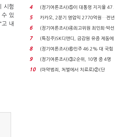
로이터에 성명...
지 시험
4
(정기여론조사)⑤이 대통령 지지율 47.
 수 있
7%…일주일 만에 ...
5
카카오, 2분기 영업익 2770억원…전년
"고 내
비 36% 증가...
6
(정기여론조사)④최고위원 최민희·박선
원 '양강'…서미...
7
(특징주)SK디앤디, 금감원 유증 제동에
장 초반 상한가...
8
(정기여론조사)⑥민주 46.2% 대 국힘
31.0%…오차범위 밖 ...
9
(정기여론조사)③2순위, 10명 중 4명
'송영길'…정청래 '한 ...
10
(마약범죄, 처벌에서 치료로)②(단
독)"마약은 전염병…여성...