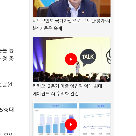
비트코인도 국가자산으로…'보관·평가·처
분' 기준은 숙제
솟는 등
협정 중
달(4.
카카오, 2분기 매출·영업익 역대 최대…
에이전트 AI 수익화 관건
 5%대
극 요인