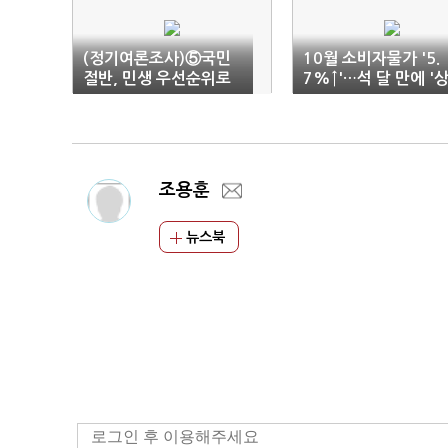
(정기여론조사)⑤국민
10월 소비자물가 '5.
절반, 민생 우선순위로
7%↑'…석 달 만에 '
'물가안정'…금리·환율·
승폭 확대'(1보)
부동산 순
조용훈
뉴스북