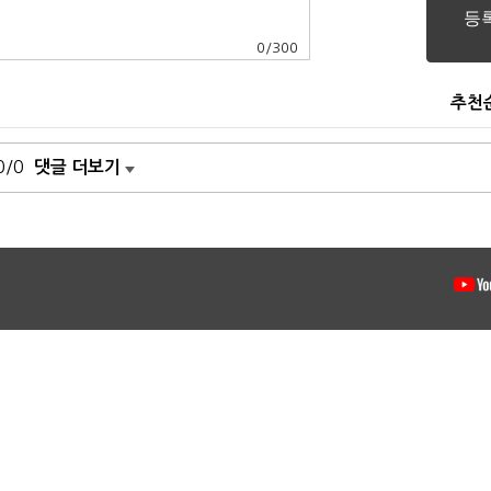
0
/
300
추천
0/0
댓글 더보기