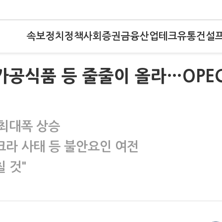
속보
정치
정책
사회
증권
금융
산업
테크
유통
건설
가공식품 등 줄줄이 올라…OPE
 최대폭 상승
크라 사태 등 불안요인 여전
 것"