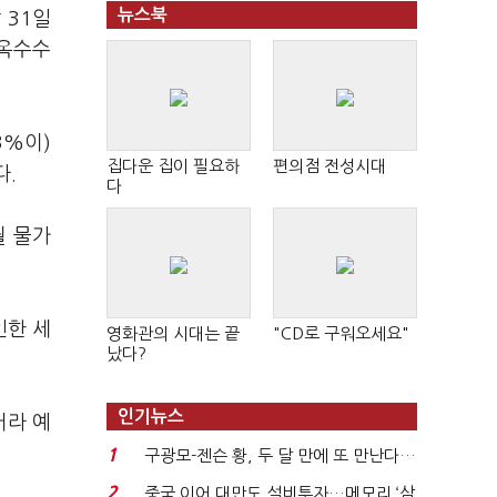
뉴스북
 31일
 옥수수
3%이)
집다운 집이 필요하
편의점 전성시대
다.
다
월 물가
인한 세
영화관의 시대는 끝
"CD로 구워오세요"
났다?
인기뉴스
거라 예
1
구광모-젠슨 황, 두 달 만에 또 만난다…
로봇·AI 등 논...
2
중국 이어 대만도 설비투자…메모리 ‘삼