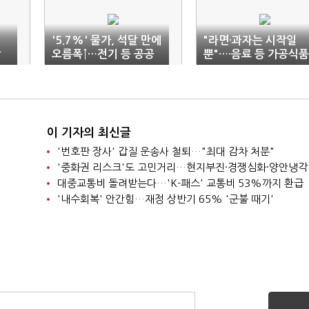
'5.7%' 물가, 석달 만에
"라면·과자는 시작일
상
오름폭↑…전기 등 공공
뿐"…·음료 등 가공식품
요금 인상 여파
더 오른다
이 기자의 최신글
'번호판 장사' 갑질 운송사 철퇴…"최대 감차 처분"
'중화권 리스크'도 고민거리…현지부진·경쟁심화·양안냉각
대중교통비 돌려받는다…'K-패스' 교통비 53%까지 환급
'내수회복' 안간힘…재정 상반기 65% '군불 때기'