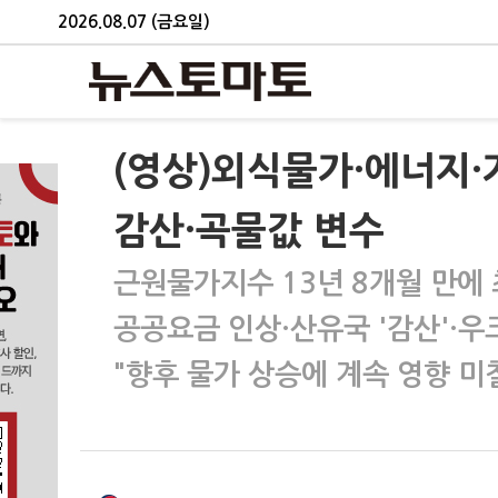
2026.08.07 (금요일)
(영상)외식물가·에너지·
감산·곡물값 변수
근원물가지수 13년 8개월 만에
공공요금 인상·산유국 '감산'·우
"향후 물가 상승에 계속 영향 미칠