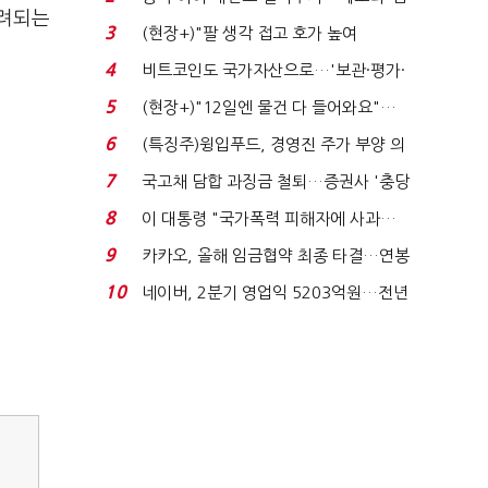
우려되는
국전쟁’
3
(현장+)"팔 생각 접고 호가 높여
요"…'덜 똘똘한 한 채' 20...
4
비트코인도 국가자산으로…'보관·평가·
처분' 기준은 ...
5
(현장+)"12일엔 물건 다 들어와요"…
빈 매대 채우며 문 연 ...
6
(특징주)윙입푸드, 경영진 주가 부양 의
지에 상한가...
7
국고채 담합 과징금 철퇴…증권사 '충당
금 폭탄' 우려...
8
이 대통령 "국가폭력 피해자에 사과…
적극적 조사로 진...
9
카카오, 올해 임금협약 최종 타결…연봉
6.3% 인상·격려...
10
네이버, 2분기 영업익 5203억원…전년
비 0.2% 감소...