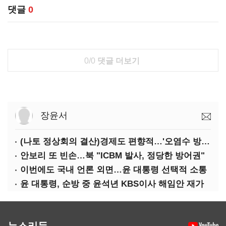
댓글
0
0/0
댓글 더보기
장윤서
(나토 정상회의 결산)경제도 편향적…'오염수 방류'만 용인
안보리 또 빈손…북 "ICBM 발사, 정당한 방어권"
이번에도 국내 언론 외면…윤 대통령 선택적 소통
윤 대통령, 순방 중 윤석년 KBS이사 해임안 재가
뉴스리듬