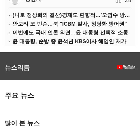
(나토 정상회의 결산)경제도 편향적…'오염수 방류'만 용인
안보리 또 빈손…북 "ICBM 발사, 정당한 방어권"
이번에도 국내 언론 외면…윤 대통령 선택적 소통
윤 대통령, 순방 중 윤석년 KBS이사 해임안 재가
뉴스리듬
주요 뉴스
많이 본 뉴스