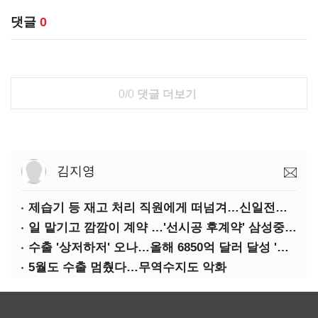
댓글
0
0/0
댓글 더보기
김지영
제습기 등 재고 처리 직원에게 떠넘겨…신일전자 '과징금 처벌'
일 맡기고 깜깜이 계약 …'선시공 후계약' 삼성중공업 덜미
수출 '상저하저' 오나…올해 6850억 달러 달성 '빨간불'
5월도 수출 멈췄다…무역수지도 악화