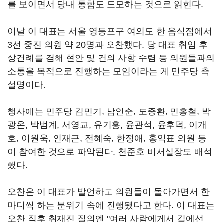
를 보이면서 당내 통합도 도모하는 것으로 읽힌다.
이날 이 대표는 서울 영등포구 여의도 한 음식점에서
3선 중진 의원 약 20명과 오찬했다. 당 대표 취임 후
상견례를 겸해 현안 및 건의 사항 수렴 등 의원들과의
소통을 목적으로 진행하는 모임이라는 게 민주당 측
설명이다.
행사에는 민주당 김민기, 남인순, 도종환, 민홍철, 박
광온, 박범계, 서영교, 유기홍, 윤관석, 윤후덕, 이개
호, 이원욱, 인재근, 전혜숙, 한정애, 홍익표 의원 등
이 참여한 것으로 파악된다. 천준호 비서실장도 배석
했다.
오찬은 이 대표가 발언하고 의원들이 돌아가면서 한
마디씩 하는 분위기 속에 진행됐다고 한다. 이 대표는
오찬 직후 취재진 질의엔 "여러 사람에게서 길에선