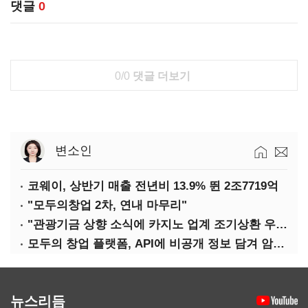
댓글
0
0/0
댓글 더보기
변소인
코웨이, 상반기 매출 전년비 13.9% 뛴 2조7719억
"모두의창업 2차, 연내 마무리"
"관광기금 상향 소식에 카지노 업계 조기상환 우려"
모두의 창업 플랫폼, API에 비공개 정보 담겨 암호키까지 새나갔다
뉴스리듬