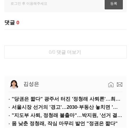
댓글
0
0/0
댓글 더보기
김성은
"당권은 짧다" 광주서 터진 '정청래 사퇴론'…최고위 '아수라장'
서울시장 선거의 '경고'…2030·부동산 놓치면 '총선도 대선도' 패배
"지도부 사퇴, 정청래 불출마"…박지원, '선거 결과 책임' 강조
몸 낮춘 정청래, 작심 마무리 발언 "정권은 짧다"