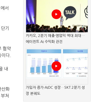
서에서
 단기
카카오, 2분기 매출·영업익 역대 최대…
에이전트 AI 수익화 관건
무 협약
중이다.
을 내
가입자 증가·AIDC 성장…SKT 2분기 성
탄산화
장 본궤도
 부처