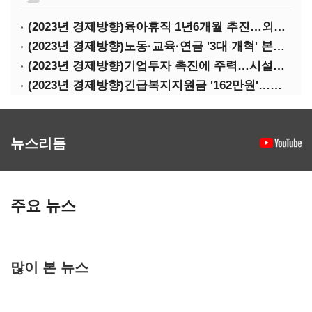
(2023년 경제방향)육아휴직 1년6개월 추진…외국인력 비자 쿼터 11만명 확대
(2023년 경제방향)노동·교육·연금 '3대 개혁' 본격화…상반기엔 근로시간 개편
(2023년 경제방향)기업투자 촉진에 주력…시설투자 '50조' 지원·공제율 10%↑
(2023년 경제방향)긴급복지지원금 '162만원'…기초연금 1만4000원·장애수당 2만원↑
뉴스리듬
주요 뉴스
많이 본 뉴스