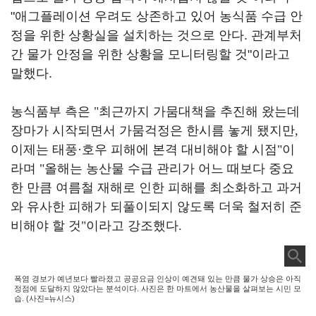
"애그플레이션 우려도 상존하고 있어 농식품 수급 안
정을 위한 상황실을 설치하는 것으로 안다. 관계부처
간 물가 안정을 위한 상황을 모니터링할 것"이라고
말했다.
농식품부 측은
"
최근까지 가뭄대책을 추진해 왔는데
장마가 시작되면서 가뭄걱정은 한시름 놓게 됐지만
,
이제는 태풍
·
호우 피해에 본격 대비해야 할 시점
"
이
라며
"
올해는 농산물 수급 관리가 어느 때보다 중요
한 만큼 여름철 재해로 인한 피해를 최소화하고 과거
와 유사한 피해가 되풀이되지 않도록 더욱 철저히 준
비해야 할 것
"
이라고 강조했다
.
폭염 경보가 예년보다 빨라졌고 공공요금 인상이 예견돼 있는 만큼 물가 상승은 아직
정점에 도달하지 않았다는 분석이다. 사진은 한 마트에서 농산물을 살펴보는 시민 모
습. (사진=뉴시스)