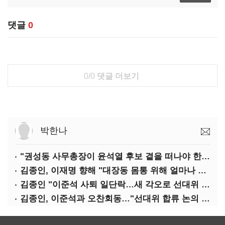
댓글
0
0/0
댓글 더보기
박한나
"권성동 사무총장이 윤석열 후보 곁을 떠나야 한다"
김종인, 이재명 향해 "대장동 몸통 위해 얼마나 죽어야 하나"
김종인 "이준석 사퇴 일단락…새 각오로 선대위 꾸리겠다"
김종인, 이준석과 오찬회동…"선대위 합류 논의 없었다"(종합)