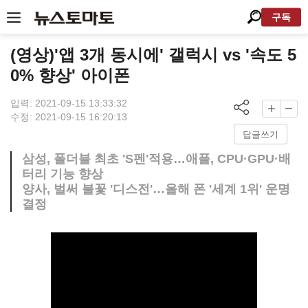
구독
(영상)'앱 3개 동시에' 갤럭시 vs '속도 5
0% 향상' 아이폰
입력: 2021-09-15 13:33:32
수정: 2021-09-15 16:20:13
답글쓰기
삼성, 폴더블 최초 'S펜'적용…애플, CPU·GPU·배
터리 기능 향상
양사, 벌써 불꽃 '디스전'…올해 폰 '세계 1위' 운명
결정