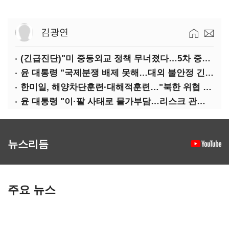
김광연
(긴급진단)"미 중동외교 정책 무너졌다…5차 중동전 가능성은 낮아"
윤 대통령 "국제분쟁 배제 못해…대외 불안정 긴밀대응"
한미일, 해양차단훈련·대해적훈련…"북한 위협 억제"
윤 대통령 "이·팔 사태로 물가부담…리스크 관리 만전 기해야"
뉴스리듬
주요 뉴스