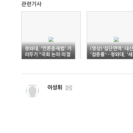
관련기사
청와대, '언론중재법' 거
(영상)'집단면역' 대
리두기 "국회 논의·의결
'접종률'…청와대, '새
사안"
방역전략' 고심하나
이성휘