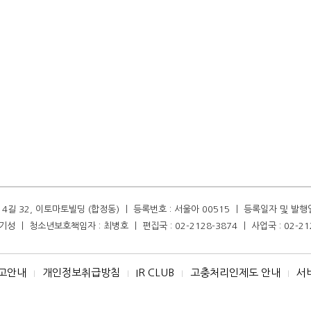
길 32, 이토마토빌딩 (합정동) ㅣ 등록번호 : 서울아 00515 ㅣ 등록일자 및 발행일자 :
성 ㅣ 청소년보호책임자 : 최병호 ㅣ 편집국 : 02-2128-3874 ㅣ 사업국 : 02-21
고안내
개인정보취급방침
IR CLUB
고충처리인제도 안내
서
I
I
I
I