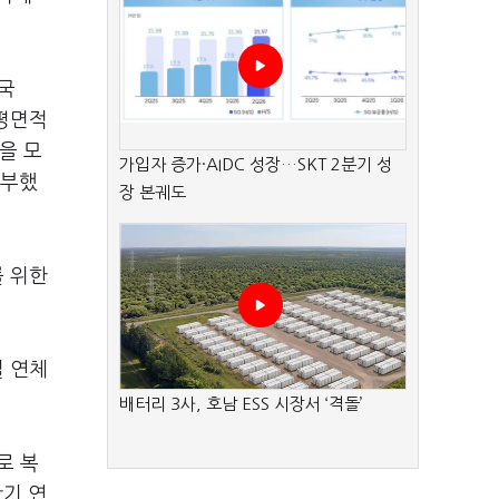
미국
 평면적
을 모
가입자 증가·AIDC 성장…SKT 2분기 성
당부했
장 본궤도
를 위한
실 연체
배터리 3사, 호남 ESS 시장서 ‘격돌’
로 복
만기 연