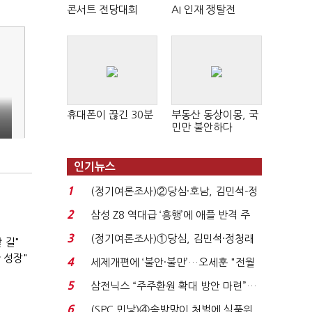
콘서트 전당대회
AI 인재 쟁탈전
휴대폰이 끊긴 30분
부동산 동상이몽, 국
민만 불안하다
인기뉴스
1
(정기여론조사)②당심·호남, 김민석-정
청래 '초접전'...
2
삼성 Z8 역대급 ‘흥행’에 애플 반격 주
목…9월 ‘폴...
3
(정기여론조사)①당심, 김민석·정청래
 길"
'초접전'…대통령 ...
 성장"
4
세제개편에 ‘불안·불만’…오세훈 "전월
세 구하기 더 ...
5
삼전닉스 “주주환원 확대 방안 마련”…
로이터에 성명...
6
(SPC 민낯)④솜방망이 처벌에 식품위