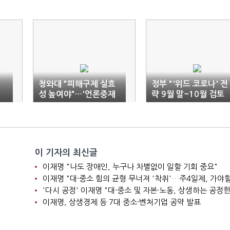
신
청와대 "피해구제 실효
정부 "'위드 코로나' 전
성 높여야"…'언론중재
략 9월 말~10월 검토
법' 힘싣기
가능"
이 기자의 최신글
이재명 "나도 장애인, 누구나 차별없이 일할 기회 중요"
이재명 "대·중소 힘의 균형 무너져 '착취'…주4일제, 가야할
'다시 공정' 이재명 "대·중소 및 자본·노동, 상생하는 공정한
이재명, 상생경제 등 7대 중소·벤처기업 공약 발표