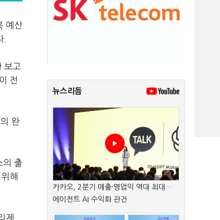
복 예산
.
한 보고
이 전
뉴스리듬
의 완
스의 출
 위해
카카오, 2분기 매출·영업익 역대 최대…
에이전트 AI 수익화 관건
관리제