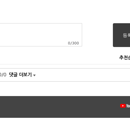
0
/
300
추천
0/0
댓글 더보기