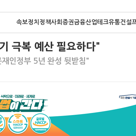
속보
정치
정책
사회
증권
금융
산업
테크
유통
건설
위기 극복 예산 필요하다"
문재인정부 5년 완성 뒷받침"