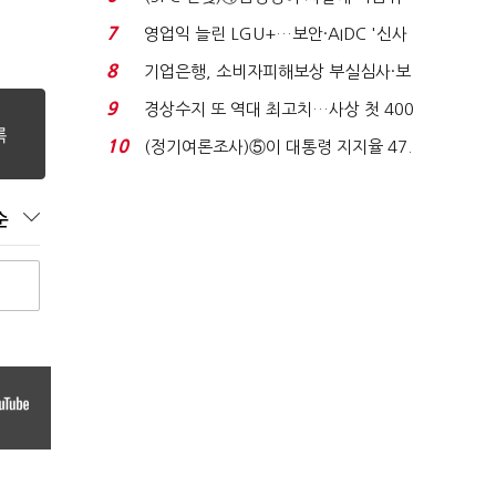
생법 위반 반복...
7
영업익 늘린 LGU+…보안·AIDC '신사
업 드라이브'...
8
기업은행, 소비자피해보상 부실심사·보
이스피싱 공시 ...
9
경상수지 또 역대 최고치…사상 첫 400
억달러에 '3% 성...
10
(정기여론조사)⑤이 대통령 지지율 47.
7%…일주일 만에 ...
순