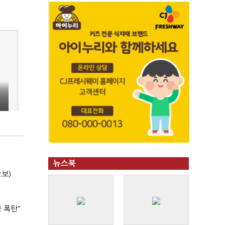
뉴스북
2보)
 폭탄"