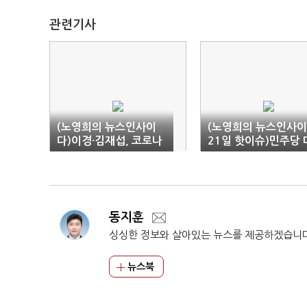
관련기사
(노영희의 뉴스인사이
(노영희의 뉴스인사
다)이경·김재섭, 코로나
21일 핫이슈)민주당 
방역 "정치권 남 탓 안
선 경선 향방은?
돼" VS "방역 실패, 오세
훈 탓"
동지훈
싱싱한 정보와 살아있는 뉴스를 제공하겠습니
뉴스북