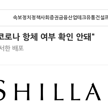
속보
정치
정책
사회
증권
금융
산업
테크
유통
건설
코로나 항체 여부 확인 안돼"
서한 배포