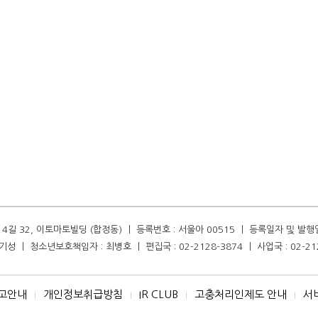
길 32, 이토마토빌딩 (합정동) ㅣ 등록번호 : 서울아 00515 ㅣ 등록일자 및 발행일자 :
성 ㅣ 청소년보호책임자 : 최병호 ㅣ 편집국 : 02-2128-3874 ㅣ 사업국 : 02-21
고안내
개인정보취급방침
IR CLUB
고충처리인제도 안내
서
I
I
I
I