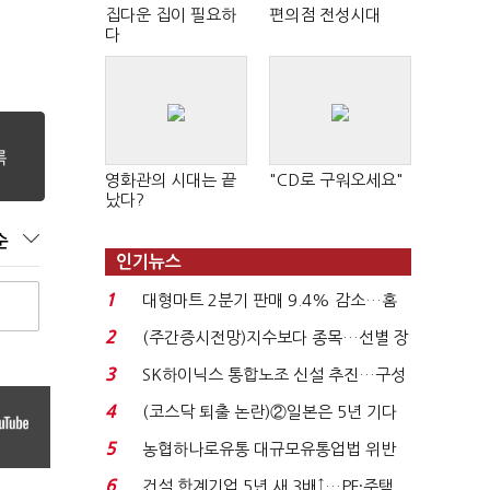
집다운 집이 필요하
편의점 전성시대
다
영화관의 시대는 끝
"CD로 구워오세요"
났다?
순
인기뉴스
1
대형마트 2분기 판매 9.4% 감소…홈
플러스 사태 여파...
2
(주간증시전망)지수보다 종목…선별 장
세 이어진다...
3
SK하이닉스 통합노조 신설 추진…구성
원 간 성과급 불...
4
(코스닥 퇴출 논란)②일본은 5년 기다
려주는데 우리는 ...
5
농협하나로유통 대규모유통업법 위반
적발…공정위, 과...
6
건설 한계기업 5년 새 3배↑…PF·주택