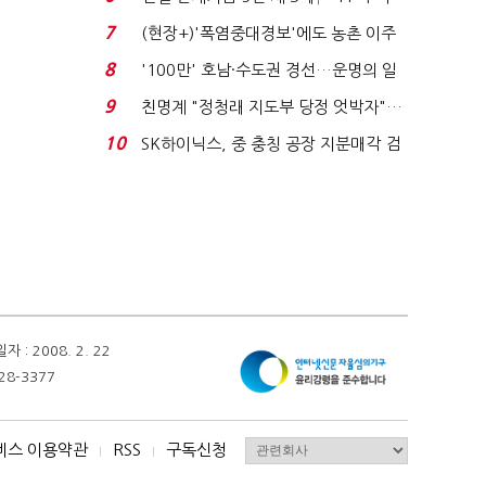
침체에 재무 ...
7
(현장+)'폭염중대경보'에도 농촌 이주
노동자는 강행군…'야...
8
'100만' 호남·수도권 경선…운명의 일
주일
9
친명계 "정청래 지도부 당정 엇박자"…
친청계 "신천지 오...
10
SK하이닉스, 중 충칭 공장 지분매각 검
토?…“확정된 바...
 2008. 2. 22
28-3377
비스 이용약관
RSS
구독신청
I
I