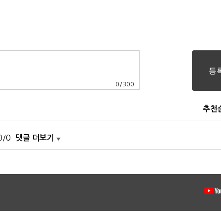
0
/
300
추천
0/0
댓글 더보기