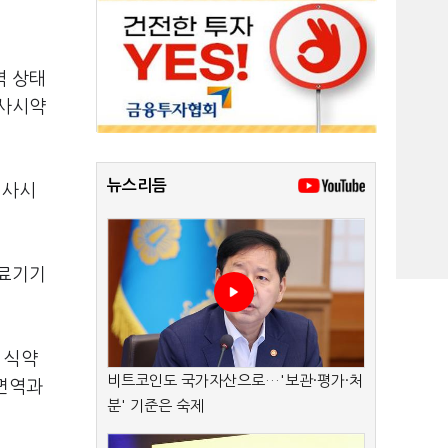
역 상태
검사시약
뉴스리듬
검사시
의료기기
 식약
비트코인도 국가자산으로…'보관·평가·처
 면역과
분' 기준은 숙제