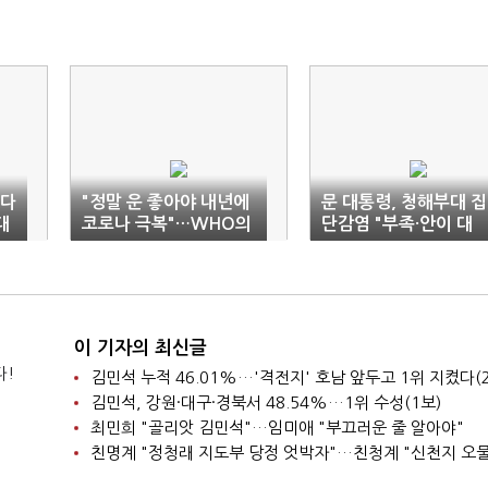
이다
"정말 운 좋아야 내년에
문 대통령, 청해부대 집
대
코로나 극복"…WHO의
단감염 "부족·안이 대
비관적 전망
처" 유감(종합)
이 기자의 최신글
다!
김민석 누적 46.01%…'격전지' 호남 앞두고 1위 지켰다(
김민석, 강원·대구·경북서 48.54%…1위 수성(1보)
최민희 "골리앗 김민석"…임미애 "부끄러운 줄 알아야"
친명계 "정청래 지도부 당정 엇박자"…친청계 "신천지 오물