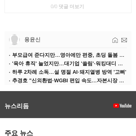
0/0
댓글 더보기
용윤신
부모급여 준다지만…영아에만 편중, 초딩 돌봄 절실
'육아 휴직' 늘었지만…대기업 '쏠림'·워킹대디 여전히 '저조'
하루 2차례 소독…설 명절 AI·돼지열병 방역 '고삐'
추경호 "신외환법·WGBI 편입 속도…자본시장 투자환경 개선"
뉴스리듬
주요 뉴스