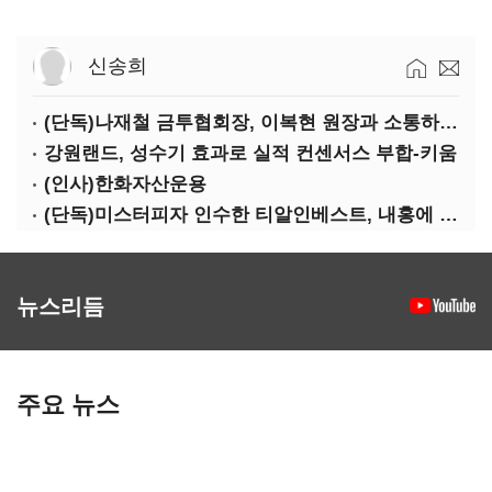
신송희
(단독)나재철 금투협회장, 이복현 원장과 소통하는 사이?
강원랜드, 성수기 효과로 실적 컨센서스 부합-키움
(인사)한화자산운용
(단독)미스터피자 인수한 티알인베스트, 내홍에 무너진 멜파스 인수전 참여
뉴스리듬
주요 뉴스