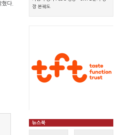
밝혔다.
장 본궤도
뉴스북