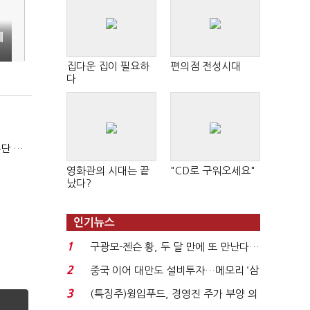
세
집다운 집이 필요하
편의점 전성시대
다
김한규 전 비서관 "집무실 용산 이전 아직도 이해 못 해…독단 우려"
영화관의 시대는 끝
"CD로 구워오세요"
났다?
인기뉴스
1
구광모-젠슨 황, 두 달 만에 또 만난다…
로봇·AI 등 논...
2
중국 이어 대만도 설비투자…메모리 ‘삼
국전쟁’
3
(특징주)윙입푸드, 경영진 주가 부양 의