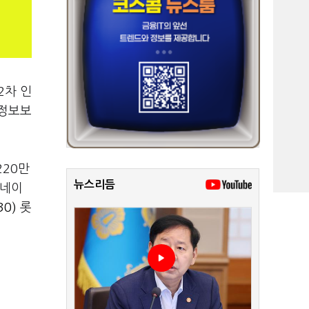
2차 인
인정보보
220만
뉴스리듬
△네이
0)
롯