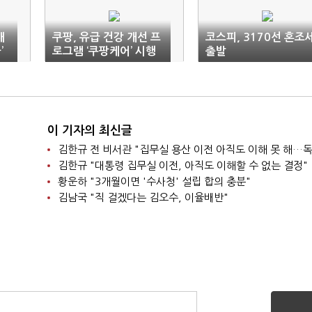
대
쿠팡, 유급 건강 개선 프
코스피, 3170선 혼조
’
로그램 ‘쿠팡케어’ 시행
출발
이 기자의 최신글
김한규 "대통령 집무실 이전, 아직도 이해할 수 없는 결정"
황운하 "3개월이면 '수사청' 설립 합의 충분"
김남국 "직 걸겠다는 김오수, 이율배반"