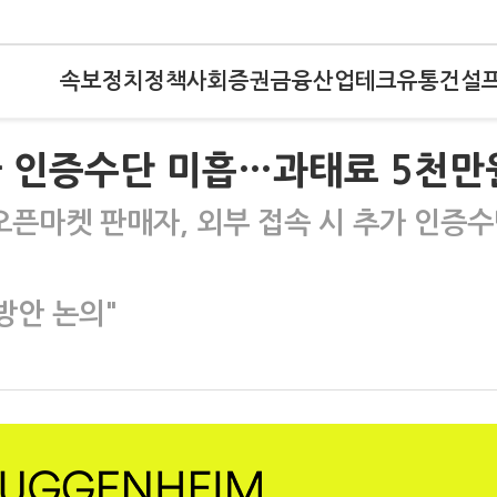
속보
정치
정책
사회
증권
금융
산업
테크
유통
건설
2차 인증수단 미흡…과태료 5천만
픈마켓 판매자, 외부 접속 시 추가 인증
방안 논의"