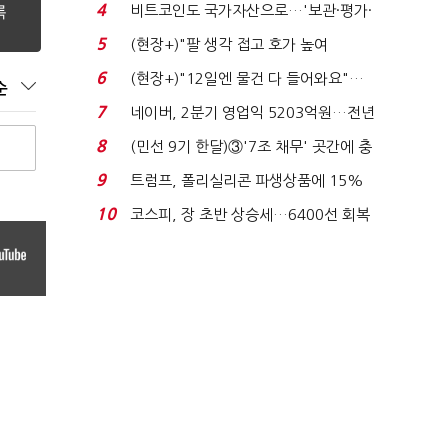
지에 상한가...
4
비트코인도 국가자산으로…'보관·평가·
처분' 기준은 ...
5
(현장+)"팔 생각 접고 호가 높여
요"…'덜 똘똘한 한 채' 20...
6
(현장+)"12일엔 물건 다 들어와요"…
순
빈 매대 채우며 문 연 ...
7
네이버, 2분기 영업익 5203억원…전년
비 0.2% 감소...
8
(민선 9기 한달)③'7조 채무' 곳간에 충
격…추미애, 20년...
9
트럼프, 폴리실리콘 파생상품에 15%
관세…"미 산업 재건"...
10
코스피, 장 초반 상승세…6400선 회복
시도