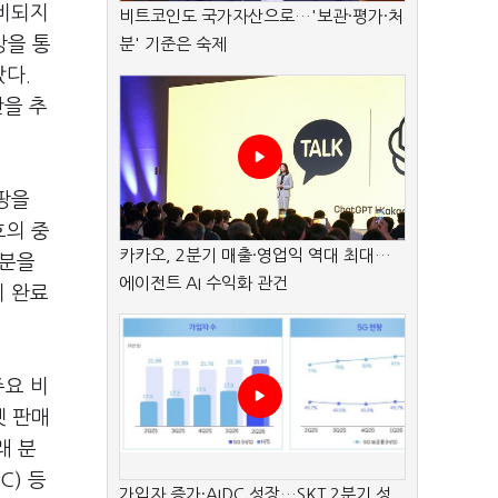
구비되지
비트코인도 국가자산으로…'보관·평가·처
망을 통
분' 기준은 숙제
다.
단을 추
팡을
호의 중
카카오, 2분기 매출·영업익 역대 최대…
처분을
에이전트 AI 수익화 관건
이 완료
주요 비
켓 판매
래 분
C) 등
가입자 증가·AIDC 성장…SKT 2분기 성