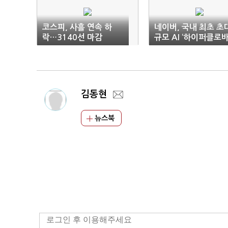
코스피, 사흘 연속 하
네이버, 국내 최초 초
락…3140선 마감
규모 AI ‘하이퍼클로바
공개
김동현
뉴스북