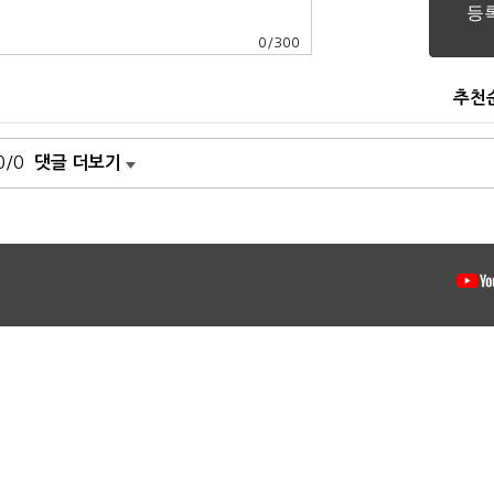
0
/
300
추천
0/0
댓글 더보기