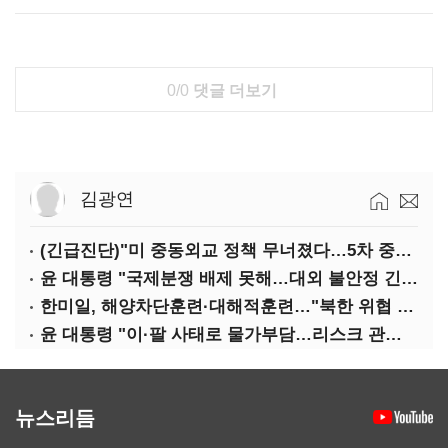
0/0
댓글 더보기
김광연
(긴급진단)"미 중동외교 정책 무너졌다…5차 중동전 가능성은 낮아"
윤 대통령 "국제분쟁 배제 못해…대외 불안정 긴밀대응"
한미일, 해양차단훈련·대해적훈련…"북한 위협 억제"
윤 대통령 "이·팔 사태로 물가부담…리스크 관리 만전 기해야"
뉴스리듬