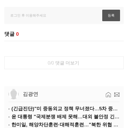
댓글
0
0/0
댓글 더보기
김광연
(긴급진단)"미 중동외교 정책 무너졌다…5차 중동전 가능성은 낮아"
윤 대통령 "국제분쟁 배제 못해…대외 불안정 긴밀대응"
한미일, 해양차단훈련·대해적훈련…"북한 위협 억제"