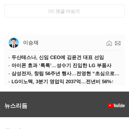
0/0
댓글 더보기
이승재
두산테스나, 신임 CEO에 김윤건 대표 선임
아이폰 효과 ‘톡톡’…성수기 진입한 LG 부품사
삼성전자, 창립 56주년 행사…전영현 “초심으로 경쟁력 회복해야”
LG이노텍, 3분기 영업익 2037억…전년비 56%↑
뉴스리듬