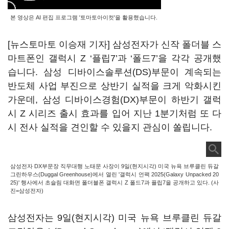
본 영상은 AI 편집 프로그램 '토마토아이컷'을 활용했습니다.
[뉴스토마토 이승재 기자] 삼성전자가 신작 폴더블 스
마트폰인 갤럭시 Z ‘플립7’과 ‘폴드7’을 각각 공개했
습니다. 삼성 디바이스솔루션(DS)부문이 계속되는
반도체 사업 부진으로 상반기 실적을 크게 악화시킨
가운데, 삼성 디바이스경험(DX)부문이 하반기 갤럭
시 Z 시리즈 출시 효과를 입어 지난 1분기처럼 또 다
시 전사 실적을 견인할 수 있을지 관심이 쏠립니다.
삼성전자 DX부문장 직무대행 노태문 사장이 9일(현지시각) 미국 뉴욕 브루클린 듀갈
그린하우스(Duggal Greenhouse)에서 열린 '갤럭시 언팩 2025(Galaxy Unpacked 20
25)' 행사에서 초슬림 대화면 폴더블폰 갤럭시 Z 폴드7과 플립7을 공개하고 있다. (사
진=삼성전자)
삼성전자는 9일(현지시각) 미국 뉴욕 브루클린 듀갈