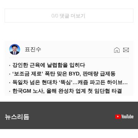
0/0
댓글 더보기
표진수
강인한 근육에 날렵함을 입히다
‘보조금 제로’ 폭탄 맞은 BYD, 판매량 급제동
독일차 넘은 현대차 ‘뚝심’…캐즘 파고든 하이브리드 역전극
한국GM 노사, 올해 완성차 업계 첫 임단협 타결
뉴스리듬