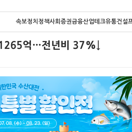
속보
정치
정책
사회
증권
금융
산업
테크
유통
건설
1265억…전년비 37%↓