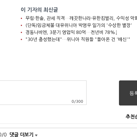
이 기자의 최신글
니
무림·한솔, 관세 직격…깨끗한나라·유한킴벌리, 수익성 악
(단독)임금체불 대유위니아 박영우 일가의 '수상한 별장'
경동나비엔, 3분기 영업익 80억…전년비 78%↓
"30년 충성했는데"…위니아 직원들 "돌아온 건 '배신'"
0
/
300
추천
0/0
댓글 더보기