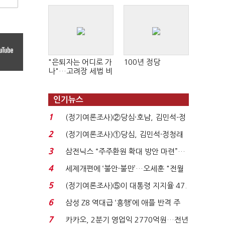
"은퇴자는 어디로 가
100년 정당
나"…고려장 세법 비
판 확산
인기뉴스
1
(정기여론조사)②당심·호남, 김민석-정
청래 '초접전'...
2
(정기여론조사)①당심, 김민석·정청래
'초접전'…대통령 ...
3
삼전닉스 “주주환원 확대 방안 마련”…
로이터에 성명...
4
세제개편에 ‘불안·불만’…오세훈 "전월
세 구하기 더 ...
5
(정기여론조사)⑤이 대통령 지지율 47.
7%…일주일 만에 ...
6
삼성 Z8 역대급 ‘흥행’에 애플 반격 주
목…9월 ‘폴...
7
카카오, 2분기 영업익 2770억원…전년