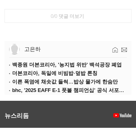
0/0
댓글 더보기
고은하
백종원 더본코리아, '농지법 위반' 백석공장 폐업
더본코리아, 독일에 비빔밥·덮밥 론칭
이른 폭염에 채솟값 들썩…밥상 물가에 한숨만
bhc, '2025 EAFF E-1 풋볼 챔피언십' 공식 서포터 참여
뉴스리듬