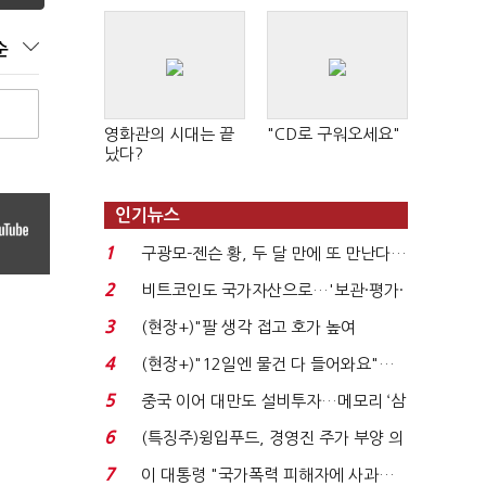
순
영화관의 시대는 끝
"CD로 구워오세요"
났다?
인기뉴스
1
구광모-젠슨 황, 두 달 만에 또 만난다…
로봇·AI 등 논...
2
비트코인도 국가자산으로…'보관·평가·
처분' 기준은 ...
3
(현장+)"팔 생각 접고 호가 높여
요"…'덜 똘똘한 한 채' 20...
4
(현장+)"12일엔 물건 다 들어와요"…
빈 매대 채우며 문 연 ...
5
중국 이어 대만도 설비투자…메모리 ‘삼
국전쟁’
6
(특징주)윙입푸드, 경영진 주가 부양 의
지에 상한가...
7
이 대통령 "국가폭력 피해자에 사과…