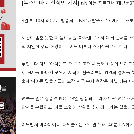
[뉴스토마토 신상민 기자]
tvN
예능 프로그램 ‘대탈출
3’
3
일 밤
10
시
40
분에 방송되는
tvN ‘
대탈출
3’ 7
회에서는 초보
시간이 멈춘 듯한 폐 놀이공원
‘
아차랜드
’
에서 여러 단서를 
의 치열한 추리 현장이 그 어느 때보다 호기심을 자극한다
.
무엇보다 이번
‘
아차랜드
’
편은 예고편을 통해 최상의 난이도
서 단서를 하나씩 모으기 시작한 탈출러들이 범인의 정체를 
출에 뛰어든 탈출러들의 오감 자극 수사 현장은 이날 방송에서
연출을 맡은 정종연
PD
는
“3
일 방송되는
‘
아차랜드
’
편은 전
단서를 수집하고
,
이를 조합해 상황을 추리해 나가는 탈출러
어드벤처 버라이어티
‘
대탈출
3’
는
3
일 밤
10
시
40
분
tvN
에서