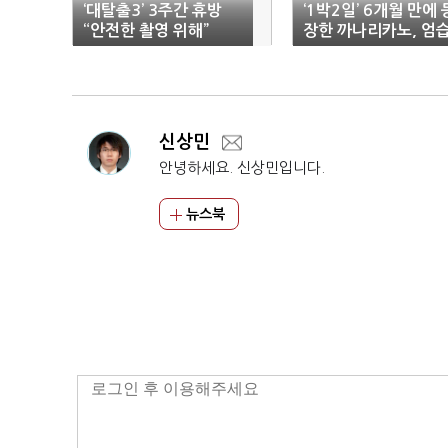
‘대탈출3’ 3주간 휴방
‘1박2일’ 6개월 만에 
“안전한 촬영 위해”
장한 까나리카노, 엄
해온 공포
신상민
안녕하세요. 신상민입니다.
뉴스북