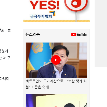
탈출러들
뉴스리듬
공원에
 채 구
어다니며
비트코인도 국가자산으로…'보관·평가·처
분' 기준은 숙제