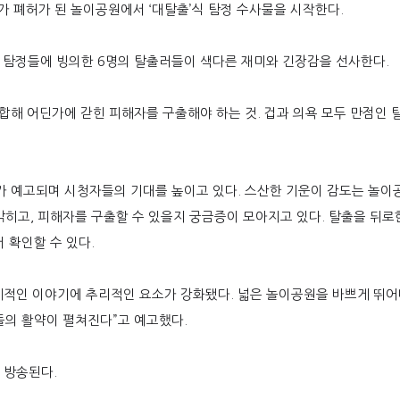
가 폐허가 된 놀이공원에서
‘
대탈출
’
식 탐정 수사물을 시작한다
.
 탐정들에 빙의한
6
명의 탈출러들이 색다른 재미와 긴장감을 선사한다
.
조합해 어딘가에 갇힌 피해자를 구출해야 하는 것
.
겁과 의욕 모두 만점인 
가 예고되며 시청자들의 기대를 높이고 있다
.
스산한 기운이 감도는 놀이
밝히고
,
피해자를 구출할 수 있을지 궁금증이 모아지고 있다
.
탈출을 뒤로한
 확인할 수 있다
.
체적인 이야기에 추리적인 요소가 강화됐다
.
넓은 놀이공원을 바쁘게 뛰
들의 활약이 펼쳐진다
”
고 예고했다
.
 방송된다
.