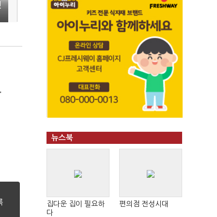
편
'
뉴스북
집다운 집이 필요하
편의점 전성시대
다