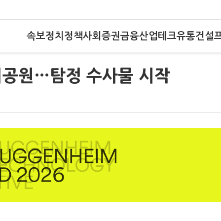
속보
정치
정책
사회
증권
금융
산업
테크
유통
건설
놀이공원…탐정 수사물 시작