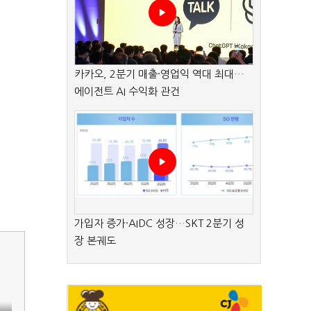
카카오, 2분기 매출·영업익 역대 최대…
에이전트 AI 수익화 관건
가입자 증가·AIDC 성장…SKT 2분기 성
장 본궤도