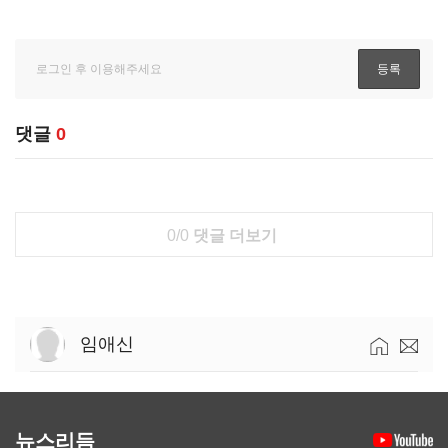
댓글
0
0/0
댓글 더보기
임애신
뉴스리듬