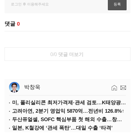
댓글
0
0/0
댓글 더보기
박창욱
미, 폴리실리콘 최저가격제·관세 검토…K태양광 입지 확대 기대
고려아연, 2분기 영업익 5870억…전년비 126.8%↑
두산퓨얼셀, SOFC 핵심부품 첫 해외 수출…창사 이래 최대 규모
일본, K철강에 ‘관세 폭탄’…대일 수출 ‘타격’