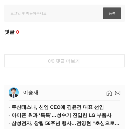
댓글
0
0/0
댓글 더보기
이승재
두산테스나, 신임 CEO에 김윤건 대표 선임
아이폰 효과 ‘톡톡’…성수기 진입한 LG 부품사
삼성전자, 창립 56주년 행사…전영현 “초심으로 경쟁력 회복해야”