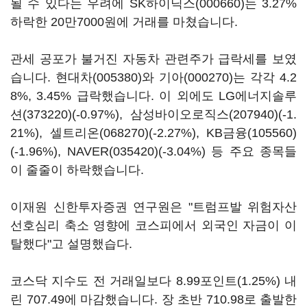
될 수 있다는 우려에
SK하이닉스(000660)
는 3.27%
하락한 20만7000원에 거래를 마쳤습니다.
관세 공포가 불거진 자동차 관련주가 급락세를 보였
습니다.
현대차(005380)
와
기아(000270)
는 각각 4.2
8%, 3.45% 급락했습니다. 이 외에도
LG에너지솔루
션(373220)
(-0.97%),
삼성바이오로직스(207940)
(-1.
21%),
셀트리온(068270)
(-2.27%),
KB금융(105560)
(-1.96%),
NAVER(035420)
(-3.04%) 등 주요 종목들
이 줄줄이 하락했습니다.
이재원 신한투자증권 연구원은 "트럼프발 위험자산
선호심리 축소 영향에 코스피에서 외국인 자금이 이
탈했다"고 설명했습다.
코스닥 지수도 전 거래일보다 8.99포인트(1.25%) 내
린 707.49에 마감했습니다. 장 초반 710.98로 출발한