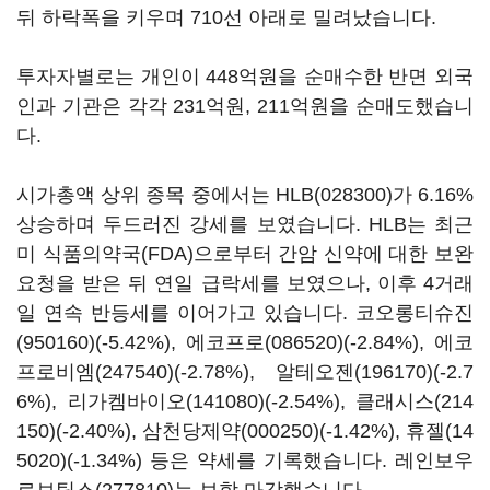
뒤 하락폭을 키우며 710선 아래로 밀려났습니다.
투자자별로는 개인이 448억원을 순매수한 반면 외국
인과 기관은 각각 231억원, 211억원을 순매도했습니
다.
시가총액 상위 종목 중에서는
HLB(028300)
가 6.16%
상승하며 두드러진 강세를 보였습니다. HLB는 최근
미 식품의약국(FDA)으로부터 간암 신약에 대한 보완
요청을 받은 뒤 연일 급락세를 보였으나, 이후 4거래
일 연속 반등세를 이어가고 있습니다.
코오롱티슈진
(950160)
(-5.42%),
에코프로(086520)
(-2.84%),
에코
프로비엠(247540)
(-2.78%),
알테오젠(196170)
(-2.7
6%),
리가켐바이오(141080)
(-2.54%),
클래시스(214
150)
(-2.40%),
삼천당제약(000250)
(-1.42%),
휴젤(14
5020)
(-1.34%) 등은 약세를 기록했습니다.
레인보우