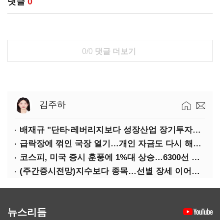
댓글
0
0/0
댓글 더보기
김주하
배재규 "단타·레버리지보다 성장산업 장기투자…변동성 견뎌야"
급락장에 꺾인 국장 열기…개인 자금도 다시 해외로
코스피, 미국 증시 훈풍에 1%대 상승…6300선 회복
(주간증시전망)지수보다 종목…선별 장세 이어진다
뉴스리듬