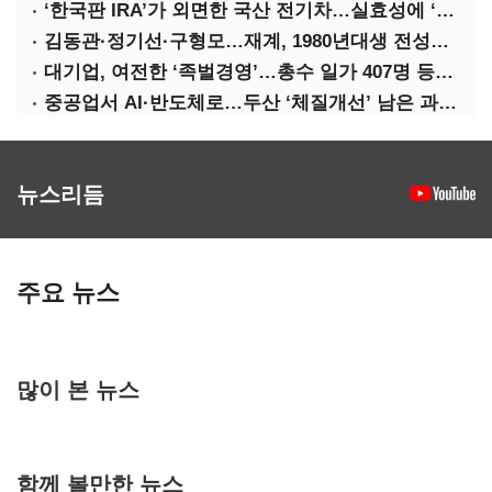
‘한국판 IRA’가 외면한 국산 전기차…실효성에 ‘의문’
김동관·정기선·구형모…재계, 1980년대생 전성시대
대기업, 여전한 ‘족벌경영’…총수 일가 407명 등기임원
중공업서 AI·반도체로…두산 ‘체질개선’ 남은 과제는
뉴스리듬
주요 뉴스
많이 본 뉴스
함께 볼만한 뉴스