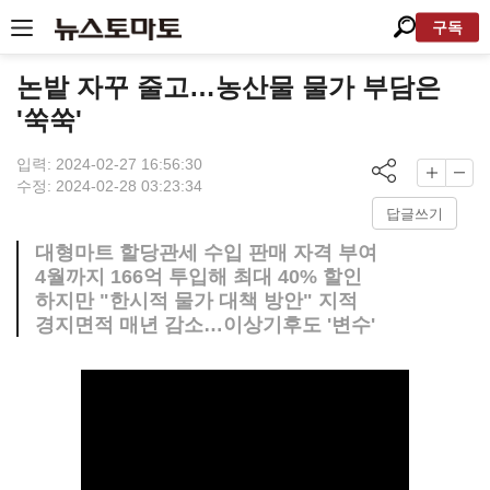
구독
논밭 자꾸 줄고…농산물 물가 부담은
'쑥쑥'
입력: 2024-02-27 16:56:30
수정: 2024-02-28 03:23:34
답글쓰기
대형마트 할당관세 수입 판매 자격 부여
4월까지 166억 투입해 최대 40% 할인
하지만 "한시적 물가 대책 방안" 지적
경지면적 매년 감소…이상기후도 '변수'