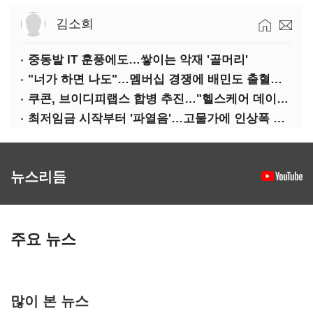
김소희
중동발 IT 훈풍에도…쌓이는 악재 '골머리'
"너가 하면 나도"…멤버십 경쟁에 배민도 출혈경쟁
쿠콘, 브이디피랩스 합병 추진…"헬스케어 데이터 플랫폼 확대"
최저임금 시작부터 '파열음'…고물가에 인상폭 갈등
뉴스리듬
주요 뉴스
많이 본 뉴스