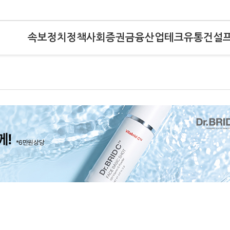
속보
정치
정책
사회
증권
금융
산업
테크
유통
건설