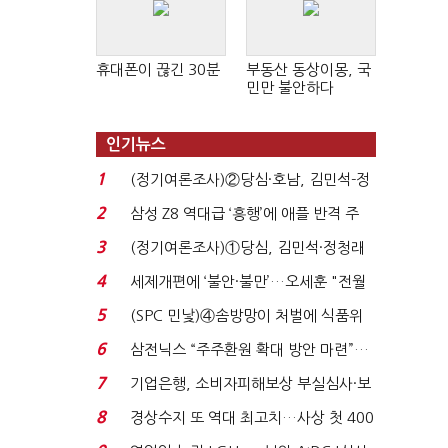
휴대폰이 끊긴 30분
부동산 동상이몽, 국
민만 불안하다
인기뉴스
1
(정기여론조사)②당심·호남, 김민석-정
청래 '초접전'...
2
삼성 Z8 역대급 ‘흥행’에 애플 반격 주
목…9월 ‘폴...
3
(정기여론조사)①당심, 김민석·정청래
'초접전'…대통령 ...
4
세제개편에 ‘불안·불만’…오세훈 "전월
세 구하기 더 ...
5
(SPC 민낯)④솜방망이 처벌에 식품위
생법 위반 반복...
6
삼전닉스 “주주환원 확대 방안 마련”…
로이터에 성명...
7
기업은행, 소비자피해보상 부실심사·보
이스피싱 공시 ...
8
경상수지 또 역대 최고치…사상 첫 400
억달러에 '3% 성...