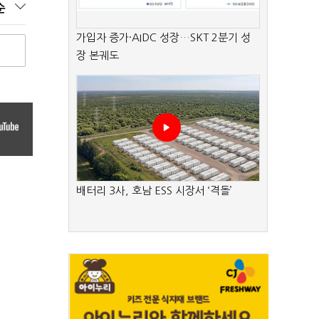
순
가입자 증가·AIDC 성장…SKT 2분기 성
장 본궤도
배터리 3사, 호남 ESS 시장서 ‘격돌’