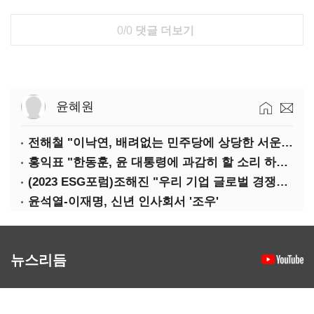
0/0
댓글 더보기
윤혜원
전해철 "이낙연, 배려없는 민주당에 상당한 서운함"
홍익표 "한동훈, 윤 대통령에 과감히 할 소리 하라"
(2023 ESG포럼)조해진 "우리 기업 글로벌 경쟁력 위해 경영부담 최소화해야"
윤석열-이재명, 신년 인사회서 '조우'
뉴스리듬