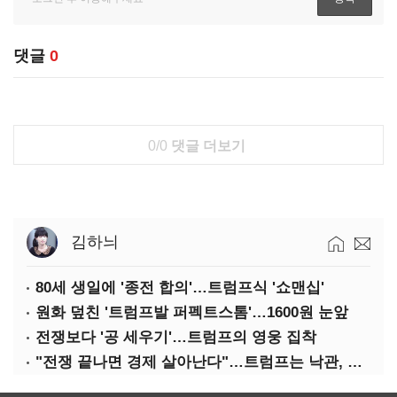
댓글
0
0/0
댓글 더보기
김하늬
80세 생일에 '종전 합의'…트럼프식 '쇼맨십'
원화 덮친 '트럼프발 퍼펙트스톰'…1600원 눈앞
전쟁보다 '공 세우기'…트럼프의 영웅 집착
"전쟁 끝나면 경제 살아난다"…트럼프는 낙관, 미국인은 싸늘