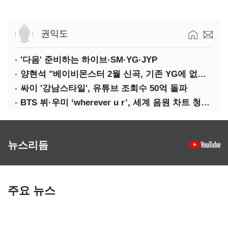
권익도
'다음' 준비하는 하이브·SM·YG·JYP
양현석 "베이비몬스터 2월 신곡, 기존 YG에 없던 노래"
싸이 '강남스타일', 유튜브 조회수 50억 돌파
BTS 뷔·우미 ‘wherever u r’, 세계 음원 차트 청신호
뉴스리듬
주요 뉴스