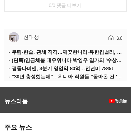
0/0
댓글 더보기
신대성
무림·한솔, 관세 직격…깨끗한나라·유한킴벌리, 수익성 악화
(단독)임금체불 대유위니아 박영우 일가의 '수상한 별장'
경동나비엔, 3분기 영업익 80억…전년비 78%↓
"30년 충성했는데"…위니아 직원들 "돌아온 건 '배신'"
뉴스리듬
주요 뉴스