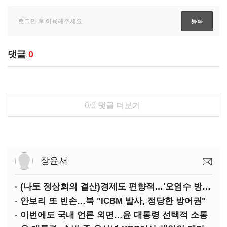
댓글
0
0/0
댓글 더보기
장윤서
(나토 정상회의 결산)경제도 편향적…'오염수 방류'만 용인
안보리 또 빈손…북 "ICBM 발사, 정당한 방어권"
이번에도 국내 언론 외면…윤 대통령 선택적 소통