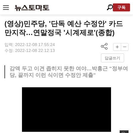
구독
(영상)민주당, '단독 예산 수정안' 카드
만지작…연말정국 '시계제로'(종합)
입력: 2022-12-08 17:55:24
수정: 2022-12-08 22:12:13
답글쓰기
감액 두고 이견 좁히지 못한 여야…박홍근 "정부여
당, 끝까지 이런 식이면 수정안 제출"