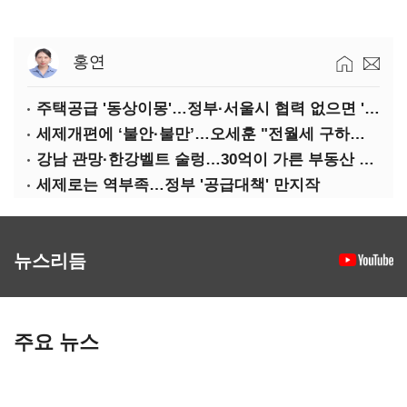
홍연
주택공급 '동상이몽'…정부·서울시 협력 없으면 '공수표'
세제개편에 ‘불안·불만’…오세훈 "전월세 구하기 더 힘들어질 것"
강남 관망·한강벨트 술렁…30억이 가른 부동산 민심
세제로는 역부족…정부 '공급대책' 만지작
뉴스리듬
주요 뉴스