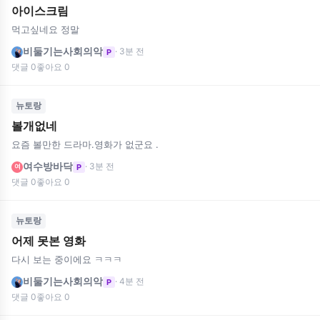
아이스크림
먹고싶네요 정말
비둘기는사회의악
· 3분 전
P
댓글 0
좋아요 0
뉴토랑
볼개없네
요즘 볼만한 드라마.영화가 없군요 .
여수방바닥
· 3분 전
P
여
댓글 0
좋아요 0
뉴토랑
어제 못본 영화
다시 보는 중이에요 ㅋㅋㅋ
비둘기는사회의악
· 4분 전
P
댓글 0
좋아요 0