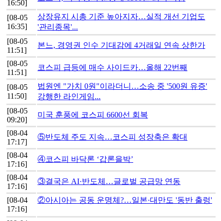
16:50]
상장유지 시총 기준 높아지자…실적 개선 기업도
[08-05
16:35]
'관리종목'...
[08-05
본느, 경영권 인수 기대감에 4거래일 연속 상한가
11:51]
[08-05
코스피 급등에 매수 사이드카…올해 22번째
11:51]
법원엔 "가치 0원"이라더니…소송 중 '500원 유증'
[08-05
11:50]
강행한 라인게임...
[08-05
미국 훈풍에 코스피 6600선 회복
09:20]
[08-04
⑤반도체 주도 지속…코스피 성장축은 확대
17:17]
[08-04
④코스피 바닥론 ‘갑론을박’
17:16]
[08-04
③결국은 AI·반도체…글로벌 공급망 연동
17:16]
[08-04
②아시아는 공동 운명체?…일본·대만도 '동반 출렁'
17:16]