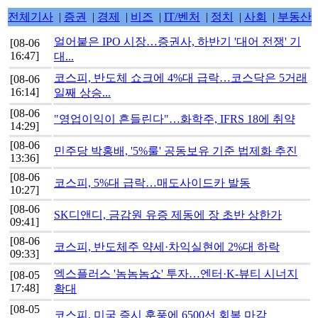
전체기사
|
증권
|
경제
|
비즈
|
IT/벤처
|
정치
|
사회
|
부동산
얼어붙은 IPO 시장…증권사, 하반기 '대어 전쟁' 기
[08-06
16:47]
대...
코스피, 반도체 쇼크에 4%대 급락…코스닥은 5거래
[08-06
16:14]
일째 상승...
[08-06
"영업이익이 흔들린다"…화학주, IFRS 18에 취약
14:29]
[08-06
민주당 박홍배, '5%룰' 공동보유 기준 법제화 추진
13:36]
[08-06
코스피, 5%대 급락…매도사이드카 발동
10:27]
[08-06
SK디앤디, 금감원 유증 제동에 장 초반 상한가
09:41]
[08-06
코스피, 반도체주 약세·차익실현에 2%대 하락
09:33]
엑스플러스 '놈놈놈쇼' 투자…엔터·K-뷰티 시너지
[08-05
17:48]
확대
[08-05
코스피, 미국 증시 훈풍에 6500선 회복 마감