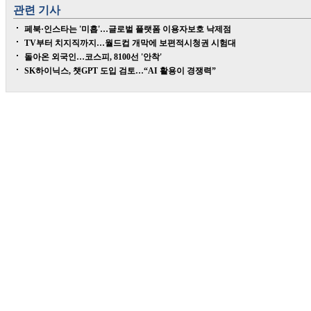
관련 기사
페북·인스타는 '미흡'…글로벌 플랫폼 이용자보호 낙제점
TV부터 치지직까지…월드컵 개막에 보편적시청권 시험대
돌아온 외국인…코스피, 8100선 '안착'
SK하이닉스, 챗GPT 도입 검토…“AI 활용이 경쟁력”