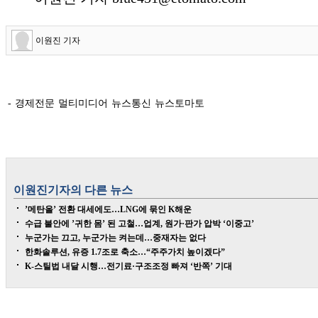
이원진 기자
- 경제전문 멀티미디어 뉴스통신 뉴스토마토
이원진
기자의 다른 뉴스
’메탄올’ 전환 대세에도…LNG에 묶인 K해운
수급 불안에 ’귀한 몸’ 된 고철…업계, 원가·판가 압박 ‘이중고’
누군가는 끄고, 누군가는 켜는데…중재자는 없다
한화솔루션, 유증 1.7조로 축소…“주주가치 높이겠다”
K-스틸법 내달 시행…전기료·구조조정 빠져 ‘반쪽’ 기대